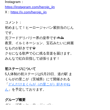
Instagram：
https://instagram.com/herojp_jin
X：
https://x.com/herojp_jin
コメント：
初めまして！ヒーロージャパン紫担当のじん
です。
元フードデリバリー界の皇帝です🚲🛵
夜景、イルミネーション、宝石みたいに綺麗
なものが好きです💎
クセになる歌声で心に残る音楽を届けます。
みんなで紅白目指して頑張ります！
初ステージについて
5人体制の初ステージは5月23日、道の駅 ま
くらがの里こが（茨城県）にて開催される
「
どんだけまくらが（の里こが）好きやね
ん
」を予定しております。
グループ概要
グループ名：ヒーロージャパン